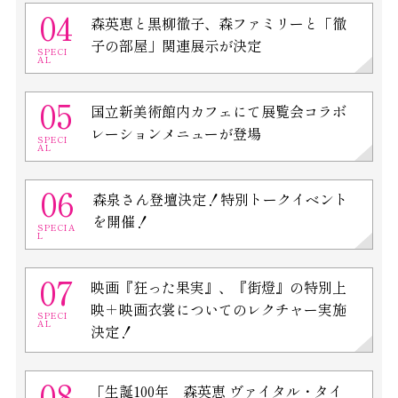
04
森英恵と黒柳徹子、森ファミリーと「徹
子の部屋」関連展示が決定
SPECI
AL
05
国立新美術館内カフェにて展覧会コラボ
レーションメニューが登場
SPECI
AL
06
森泉さん登壇決定！特別トークイベント
を開催！
SPECIA
L
07
映画『狂った果実』、『街燈』の特別上
映＋映画衣裳についてのレクチャー実施
SPECI
AL
決定！
08
「生誕100年 森英恵 ヴァイタル・タイ