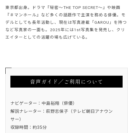
東京都出身。ドラマ『秘密～THE TOP SECRET～』や映画
『＃マンホール』など多くの話題作で主演を務める俳優。モ
デルとしても長年活動し、現在は写真連載「GAROU」を持つ
など写真家の一面も。2025年には1st写真集を発売し、クリ
エイターとしての活躍の場も広げている。
音声ガイド／ご利用について
ナビゲーター：中島裕翔（俳優）
解説ナレーター：萩野志保子（テレビ朝日アナウン
サー）
収録時間：約35分