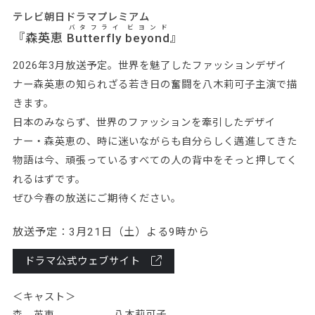
テレビ朝日ドラマプレミアム
バタフライ
ビヨンド
『森英恵
Butterfly
beyond
』
2026年3月放送予定。世界を魅了したファッションデザイ
ナー森英恵の知られざる若き日の奮闘を八木莉可子主演で描
きます。
日本のみならず、世界のファッションを牽引したデザイ
ナー・森英恵の、時に迷いながらも自分らしく邁進してきた
物語は今、頑張っているすべての人の背中をそっと押してく
れるはずです。
ぜひ今春の放送にご期待ください。
放送予定：3月21日（土）よる9時から
ドラマ公式ウェブサイト
＜キャスト＞
八木莉可子