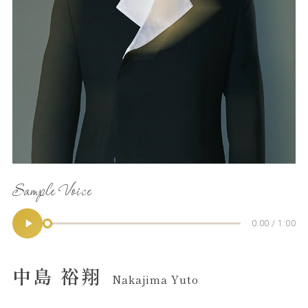
Sample Voice
0:00 / 1:00
中島 裕翔
Nakajima Yuto