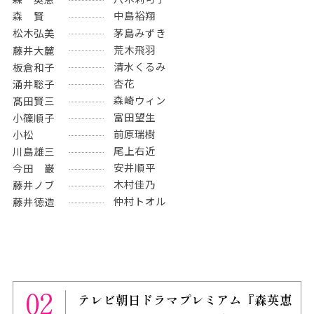
森 英恵
中島裕翔
森 賢
茅島みずき
松木弘美
荒木飛羽
藤井大麓
清水くるみ
板倉和子
杏花
涌井聡子
森崎ウィン
髙田賢三
富田望生
小篠順子
前原瑞樹
小松
尾上右近
川島雄三
安井順平
今田 巌
木村佳乃
藤井ノブ
仲村トオル
藤井徳造
02
テレビ朝日ドラマプレミアム『森英恵